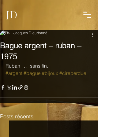
JD
Jacques Dieudonné
Bague argent – ruban –
1975
Ruban . . .  sans fin.
#argent
#bague
#bijoux
#cireperdue
Posts récents