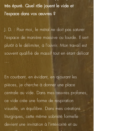
très épuré. Quel rôle jouent le vide et
l'espace dans vos œuvres ?
J. D. : Pour moi, le métal ne doit pas saturer
l’espace de manière massive ou lourde. Il sert
plutôt à le délimiter, à l'ouvrir. Mon travail est
souvent qualifié de massif tout en étant délicat
...
En courbant, en évidant, en ajourant les
pièces, je cherche à donner une place
centrale au vide. Dans mes œuvres profanes,
ce vide crée une forme de respiration
visuelle, un équilibre. Dans mes créations
liturgiques, cette même sobriété formelle
devient une invitation à l'intériorité et au