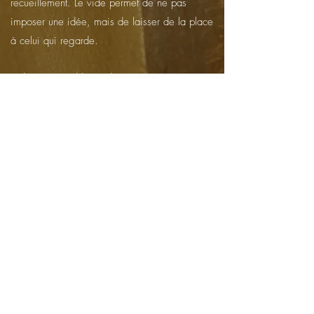
recueillement. Le vide permet de ne pas
imposer une idée, mais de laisser de la place
à celui qui regarde.
La lumière semble également être un matériau
à part entière dans votre travail. Comment
l'intégrez-vous ?
J. D. : Le choix de métaux martelés, brossés,
polis ou patinés est volontaire : il permet
d'intégrer les variations lumineuses
directement dans la structure de l'œuvre. La
sculpture n'est jamais figée, elle change
d'aspect selon l'heure du jour et l'éclairage
ambiant. C'est une manière de refuser la
raideur qui est signe de mort.