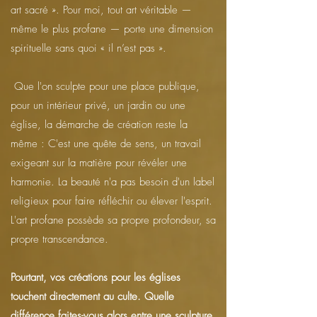
art sacré ». Pour moi, tout art véritable —
même le plus profane — porte une dimension
spirituelle sans quoi « il n’est pas ».
Que l'on sculpte pour une place publique,
pour un intérieur privé, un jardin ou une
église, la démarche de création reste la
même : C'est une quête de sens, un travail
exigeant sur la matière pour révéler une
harmonie. La beauté n'a pas besoin d'un label
religieux pour faire réfléchir ou élever l'esprit.
L'art profane possède sa propre profondeur, sa
propre transcendance.
Pourtant, vos créations pour les églises
touchent directement au culte. Quelle
différence faites-vous alors entre une sculpture