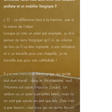
profane et un mobilier liturgique ?
J. D. : La différence tient à la fonction, pas à
la nature de l'objet.
Lorsque je crée un autel par exemple, je dois
penser au sens liturgique qu’il a, au volume
du lieu où il va être implanté, à son utilisation,
et si je travaille pour une chapelle, je ne
travaille pas pour une cathédrale !
Il y a une conviction théologique qui guide
tout mon travail : dans le christianisme, seul
l’Homme est sacré (Maurice Zundel). Un
ambon ou un autel sont certes bénis, mais ils
ne sont pas sacrés en tant que tels, Dieu n’en
a pas besoin, c’est nous qui en avons besoin