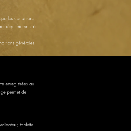
que les conditions
rer régulièrement à
nditions générales,
tre enregistrées au
page permet de
dinateur, tablette,