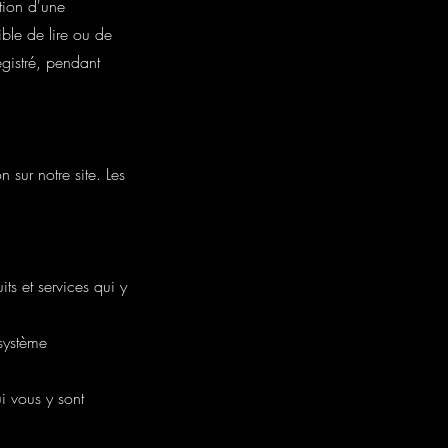
ation d'une
ible de lire ou de
registré, pendant
 sur notre site. Les
its et services qui y
 système
i vous y sont