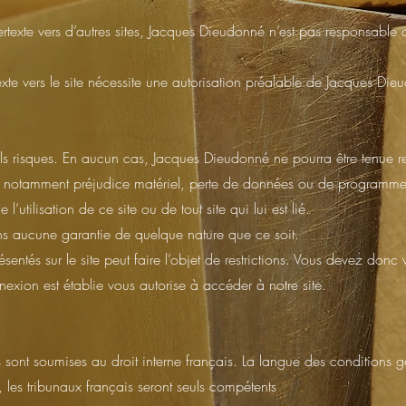
pertexte vers d’autres sites, Jacques Dieudonné n’est pas responsabl
xte vers le site nécessite une autorisation préalable de Jacques Die
 seuls risques. En aucun cas, Jacques Dieudonné ne pourra être tenue
t notamment préjudice matériel, perte de données ou de programme
 l’utilisation de ce site ou de tout site qui lui est lié.
ans aucune garantie de quelque nature que ce soit.
ésentés sur le site peut faire l’objet de restrictions. Vous devez donc
nexion est établie vous autorise à accéder à notre site.
 sont soumises au droit interne français. La langue des conditions gé
, les tribunaux français seront seuls compétents