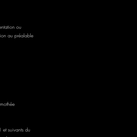
sentation ou
ation au préalable
imothée
 et suivants du