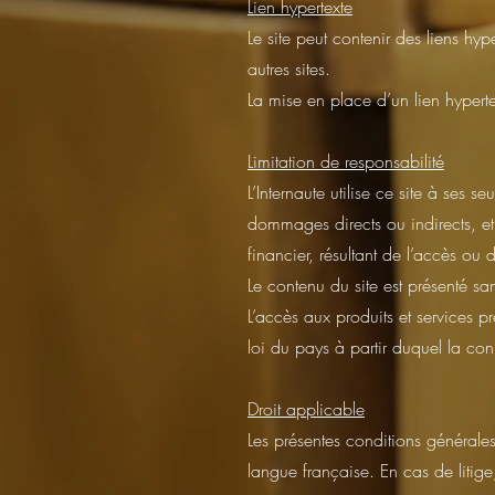
Lien hypertexte
Le site peut contenir des liens hy
autres sites.
La mise en place d’un lien hyperte
Limitation de responsabilité
L’Internaute utilise ce site à ses
dommages directs ou indirects, e
financier, résultant de l’accès ou de
Le contenu du site est présenté s
L’accès aux produits et services pr
loi du pays à partir duquel la con
Droit applicable
Les présentes conditions générales
langue française. En cas de litige