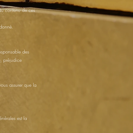
e du contenu de ces
udonné.
 responsable des
, préjudice
 vous assurer que la
nérales est la