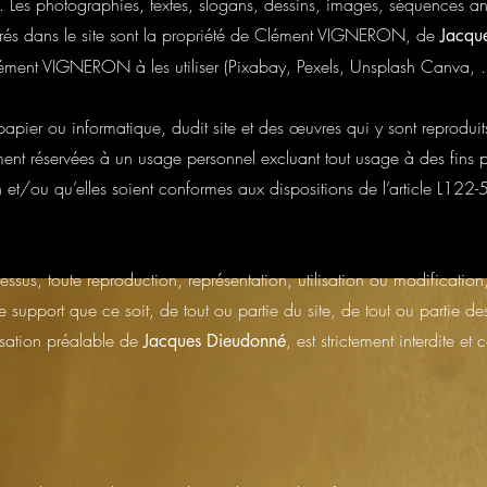
le. Les photographies, textes, slogans, dessins, images, séquences 
grés dans le site sont la propriété de Clément VIGNERON, de
Jacqu
lément VIGNERON à les utiliser (Pixabay, Pexels, Unsplash Canva, …
papier ou informatique, dudit site et des œuvres qui y sont reproduit
tement réservées à un usage personnel excluant tout usage à des fins p
et/ou qu’elles soient conformes aux dispositions de l’article L122
dessus, toute reproduction, représentation, utilisation ou modificatio
 support que ce soit, de tout ou partie du site, de tout ou partie des
isation préalable de
, est strictement interdite et 
Jacques Dieudonné