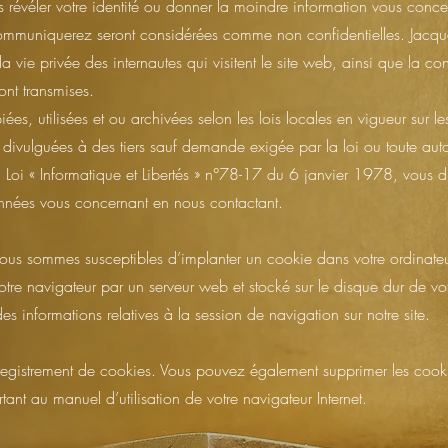
s révéler votre identité ou donner la moindre information vous conce
communiquerez seront considérées comme non confidentielles. Jacq
a vie privée des internautes qui visitent le site web, ainsi que la con
ont transmises.
ées, utilisées et ou archivées selon les lois locales en vigueur sur l
divulguées à des tiers sauf demande exigée par la loi ou toute autor
 Loi « Informatique et Libertés » n°78-17 du 6 janvier 1978, vous d
onnées vous concernant en nous contactant.
e, nous sommes susceptibles d’implanter un cookie dans votre ordinate
tre navigateur par un serveur web et stocké sur le disque dur de vot
es informations relatives à la session de navigation sur notre site.
egistrement de cookies. Vous pouvez également supprimer les cook
tant au manuel d’utilisation de votre navigateur Internet.