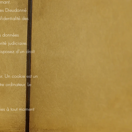
rnant.
ues Dieudonné
fidentialité des
es données
ité judiciaire.
isposez d’un droit
ur. Un cookie est un
re ordinateur. Le
ies à tout moment