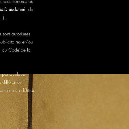
animées sonores ou
, de
es Dieudonné
).​
s sont autorisées
ublicitaires et/ou
-5 du Code de la
n, par quelque
 différentes
constitue un délit de