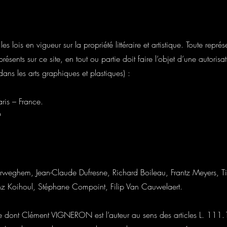
es lois en vigueur sur la propriété littéraire et artistique. Toute repré
résents sur ce site, en tout ou partie doit faire l’objet d’une autoris
ans les arts graphiques et plastiques) :
ris – France.
9
rweghem, Jean-Claude Dufresne, Richard Boileau, Frantz Meyers, T
nz Koihoul, Stéphane Compoint, Filip Van Cauwelaert.
re dont Clément VIGNERON est l’auteur au sens des articles L. 111.1