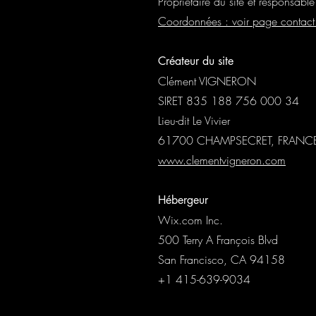
Propriétaire du site et responsabl
Coordonnées : voir page contact
Créateur du site
Clément VIGNERON
SIRET 835 188 756 000 34
Lieu-dit Le Vivier
61700 CHAMPSECRET, FRANC
www.clementvigneron.com
Hébergeur
Wix.com Inc.
500 Terry A François Blvd
San Francisco, CA 94158
+1 415-639-9034