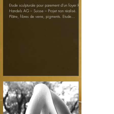
Etude sculpturale pour parement d’un foyer RMB
Handels AG – Suisse – Projet non réalisé.
Plâtre, fibres de verre, pigments. Etude
échelle...