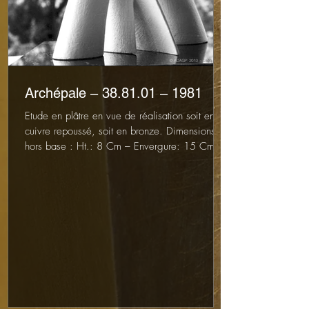
Archépale – 38.81.01 – 1981
Etude en plâtre en vue de réalisation soit en
cuivre repoussé, soit en bronze. Dimensions
hors base : Ht.: 8 Cm – Envergure: 15 Cm....