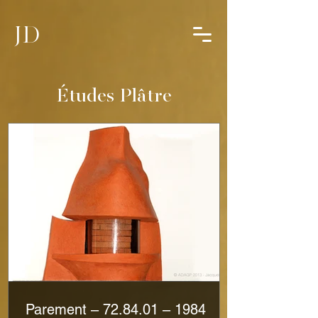
JD
Études Plâtre
Parement – 72.84.01 – 1984