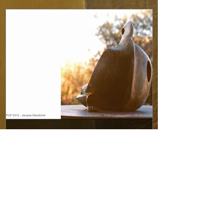
Philosophe – 16.77.02 – 1977
Philosophe est réalisé dans mon atelier de Val
David en réaction à la vue d’une oeuvre
exposée dans un jardin public de la ville de...