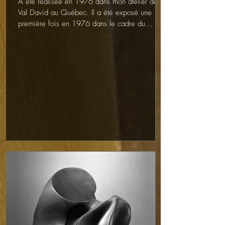
A été réalisée en 1976 dans mon atelier de
Val David au Québec. Il a été exposé une
première fois en 1976 dans le cadre du
Programme...