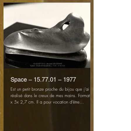
Space – 15.77.01 – 1977
Est un petit bronze proche du bijou que j’ai
réalisé dans le creux de mes mains. Format: 7
x 5x 2,7 cm. Il a pour vocation d’être...