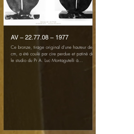
AV – 22.77.08 – 1977
Ce bronze, tirage original d’une hauteur de 30
cm, a été coulé par cire perdue et patiné dans
le studio du Pr A. Luc Montagutelli à...