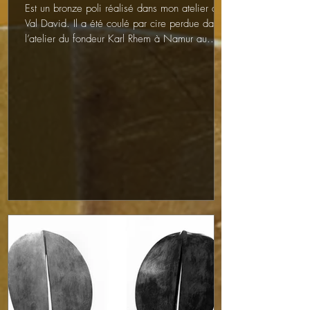
Est un bronze poli réalisé dans mon atelier de
Val David. Il a été coulé par cire perdue dans
l’atelier du fondeur Karl Rhem à Namur au...