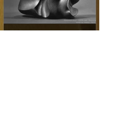
Grande pale – 07.73.05 – 1973
Est un bronze créé dans mon « atelier-cuisine »
de Strasbourg peu avant mon départ vers le
Canada où il a été coulé. Ht.: 21,2cm. 1984
–...