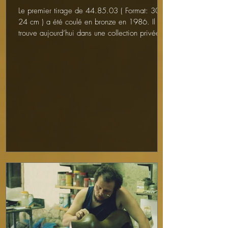
Le premier tirage de 44.85.03 ( Format: 30 x
24 cm ) a été coulé en bronze en 1986. Il se
trouve aujourd’hui dans une collection privée...