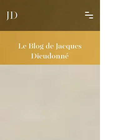
JD
Le Blog de Jacques
Dieudonné