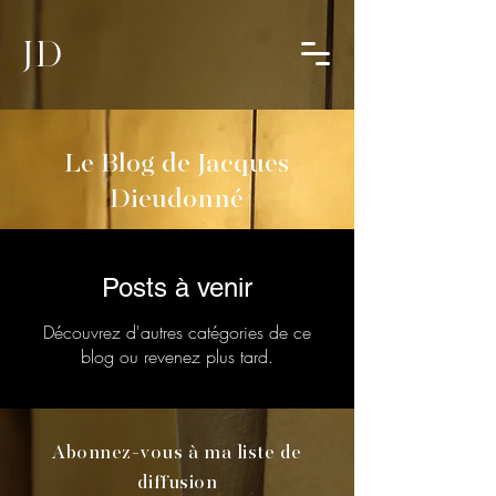
JD
Le Blog de Jacques
Dieudonné
Posts à venir
Découvrez d'autres catégories de ce
blog ou revenez plus tard.
Abonnez-vous à ma liste de
diffusion