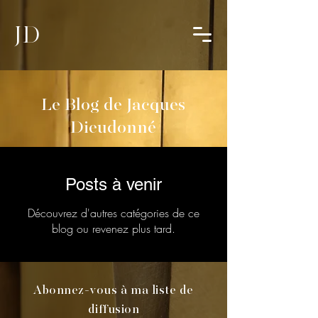
JD
Le Blog de Jacques
Dieudonné
Posts à venir
Découvrez d'autres catégories de ce
blog ou revenez plus tard.
Abonnez-vous à ma liste de
diffusion